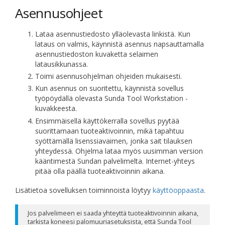
Asennusohjeet
Lataa asennustiedosto ylläolevasta linkistä. Kun
lataus on valmis, käynnistä asennus napsauttamalla
asennustiedoston kuvaketta selaimen
latausikkunassa.
Toimi asennusohjelman ohjeiden mukaisesti.
Kun asennus on suoritettu, käynnistä sovellus
työpöydällä olevasta Sunda Tool Workstation -
kuvakkeesta.
Ensimmäisellä käyttökerralla sovellus pyytää
suorittamaan tuoteaktivoinnin, mikä tapahtuu
syöttämällä lisenssiavaimen, jonka sait tilauksen
yhteydessä. Ohjelma lataa myös uusimman version
kääntimestä Sundan palvelimelta. Internet-yhteys
pitää olla päällä tuoteaktivoinnin aikana.
Lisätietoa sovelluksen toiminnoista löytyy
käyttöoppaasta
.
Jos palvelimeen ei saada yhteyttä tuoteaktivoinnin aikana,
tarkista koneesi palomuuriasetuksista, että Sunda Tool