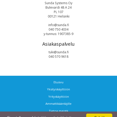
Sunda Systems Oy
Bulevardi 48 A 24
PL 107
00121 Helsinki
info@sunda.fi
040 750 4034
y-tunnus: 1907385-9
Asiakaspalvelu
tuki@sunda.fi
040 570 9618
Etusivu
Yksityiskäyttöön
Yrityskäyttöön
Ammattikääntäjille
Tietoa meistä