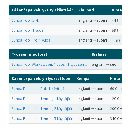
Käännöspalvelu yksityiskäyttöön
Kielipari
Hinta (sis.
Sunda Tool, 3 kk
englanti ⇒ suomi
44
€
Sunda Tool, 1 vuosi
englanti ⇒ suomi
89
€
Sunda Tool Pro, 1 vuosi
englanti ⇒ suomi
119
€
Työasematuotteet
Kielipari
Hin
Sunda Tool Workstation, 1 vuosi, 1 työasema
englanti ⇒ suomi
12
Käännöspalvelu yrityskäyttöön
Kielipari
Hinta
Sunda Business, 3 kk, 1 käyttäjä
englanti ⇒ suomi
60
€ + alv
Sunda Business, 1 vuosi, 1 käyttäjä
englanti ⇒ suomi
120
€ + alv
Sunda Business, 1 vuosi, 2 käyttäjää
englanti ⇒ suomi
200
€ + alv
Sunda Business, 1 vuosi, 5 käyttäjää
englanti ⇒ suomi
340
€ + alv