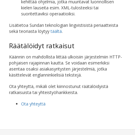
kehittää ohjelmia, jotka muuntavat luonnollisen
kielen lauseita esim. XML-tulosteeksi tai
suoritettaviksi operaatioiksi.
Lisätietoa Sundan teknologian lingvistisistä periaatteista
sekä teoriasta löytyy
täältä
.
Räätälöidyt ratkaisut
Käännin on mahdollista liittää ulkoisiin järjestelmiin HTTP-
pohjaisen rajapinnan kautta. Se voidaan esimerkiksi
asentaa osaksi asiakasyritysten järjestelmiä, jotka
käsittelevät englanninkielisiä tekstejä.
Ota yhteyttä, mikäli olet kiinnostunut räätälöidyistä
ratkaisuista tai yhteistyöhankkeista.
Ota yhteyttä