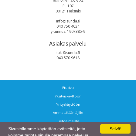
Bulevardi 48 A 24
PL 107
00121 Helsinki
info@sunda.fi
040 750 4034
y-tunnus: 1907385-9
Asiakaspalvelu
tuki@sunda.fi
040 570 9618
Etusivu
Yksityiskäyttöön
Yrityskäyttöön
Ammattikääntäjille
Tietoa meistä
Sivustollamme käytetään evästeitä, jotta
Selvä!
Ota yhteyttä
voimme tarjota sinulle parempaa palvelua.