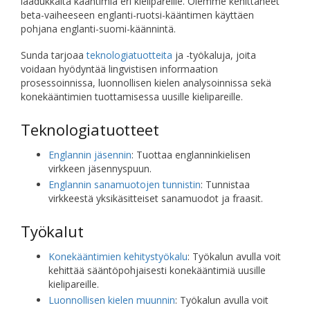
laadukkaita kääntimiä eri kielipareille. Olemme kehittäneet
beta-vaiheeseen englanti-ruotsi-kääntimen käyttäen
pohjana englanti-suomi-käännintä.
Sunda tarjoaa
teknologiatuotteita
ja -työkaluja, joita
voidaan hyödyntää lingvistisen informaation
prosessoinnissa, luonnollisen kielen analysoinnissa sekä
konekääntimien tuottamisessa uusille kielipareille.
Teknologiatuotteet
Englannin jäsennin
: Tuottaa englanninkielisen
virkkeen jäsennyspuun.
Englannin sanamuotojen tunnistin
: Tunnistaa
virkkeestä yksikäsitteiset sanamuodot ja fraasit.
Työkalut
Konekääntimien kehitystyökalu
: Työkalun avulla voit
kehittää sääntöpohjaisesti konekääntimiä uusille
kielipareille.
Luonnollisen kielen muunnin
: Työkalun avulla voit