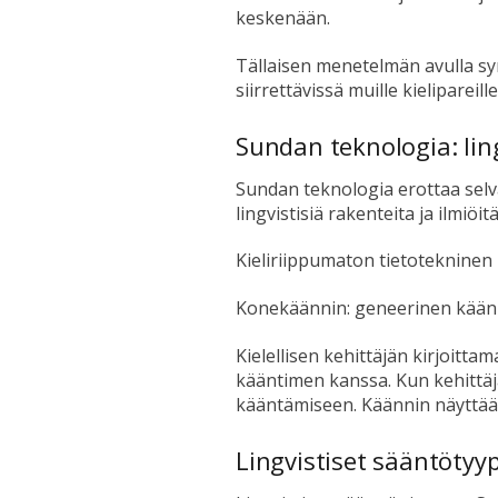
keskenään.
Tällaisen menetelmän avulla syn
siirrettävissä muille kielipareille
Sundan teknologia: lin
Sundan teknologia erottaa selvä
lingvistisiä rakenteita ja ilmiöi
Kieliriippumaton tietoteknine
Konekäännin: geneerinen käänni
Kielellisen kehittäjän kirjoit
kääntimen kanssa. Kun kehittäj
kääntämiseen. Käännin näyttää
Lingvistiset sääntötyyp