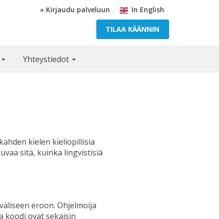
» Kirjaudu palveluun
In English
TILAA KÄÄNNIN
ä
Yhteystiedot
hden kielen kieliopillisia
vaa sitä, kuinka lingvistisiä
väliseen eroon. Ohjelmoija
a koodi ovat sekaisin