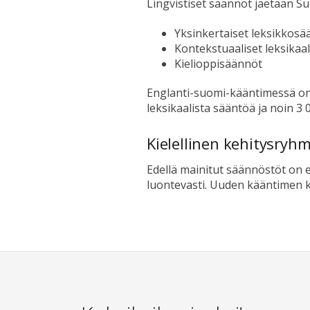
Lingvistiset säännöt jaetaan S
Yksinkertaiset leksikkosä
Kontekstuaaliset leksikaa
Kielioppisäännöt
Englanti-suomi-kääntimessä on t
leksikaalista sääntöä ja noin 3 
Kielellinen kehitysryh
Edellä mainitut säännöstöt on e
luontevasti. Uuden kääntimen ke