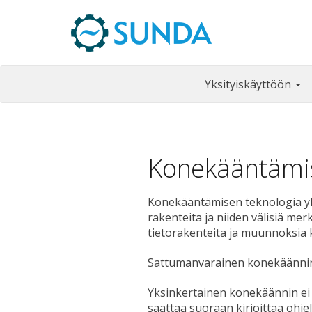
Yksityiskäyttöön
Konekääntämis
Konekääntämisen teknologia yhdi
rakenteita ja niiden välisiä mer
tietorakenteita ja muunnoksia 
Sattumanvarainen konekäännin: 
Yksinkertainen konekäännin ei 
saattaa suoraan kirjoittaa ohje