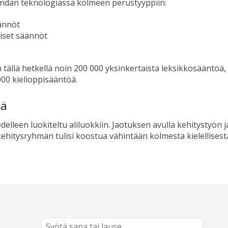
undan teknologiassa kolmeen perustyyppiin:
ännöt
liset säännöt
ällä hetkellä noin 200 000 yksinkertaista leksikkosääntöä, 
000 kielioppisääntöä.
mä
delleen luokiteltu aliluokkiin. Jaotuksen avulla kehitystyö
hitysryhmän tulisi koostua vähintään kolmesta kielellisestä