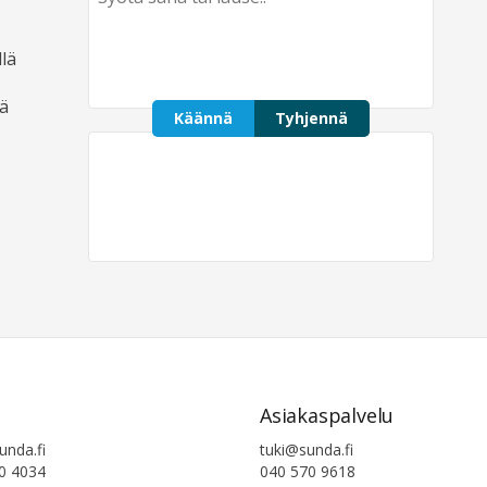
lä
jä
Käännä
Tyhjennä
Asiakaspalvelu
tuki@sunda.fi
unda.fi
040 570 9618
0 4034