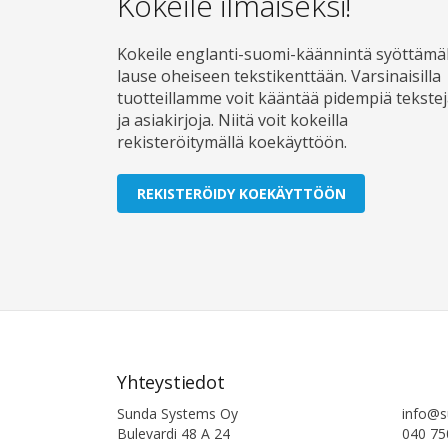
Kokeile ilmaiseksi!
Kokeile englanti-suomi-käännintä syöttämäl
lause oheiseen tekstikenttään. Varsinaisilla
tuotteillamme voit kääntää pidempiä tekste
ja asiakirjoja. Niitä voit kokeilla
rekisteröitymällä koekäyttöön.
REKISTERÖIDY KOEKÄYTTÖÖN
Yhteystiedot
Sunda Systems Oy
info@s
Bulevardi 48 A 24
040 75