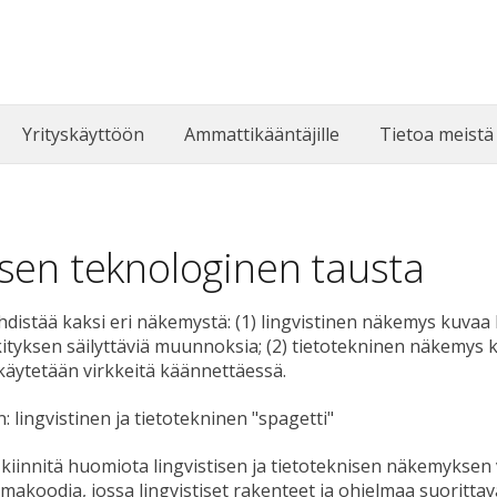
Yrityskäyttöön
Ammattikääntäjille
Tietoa meist
en teknologinen tausta
stää kaksi eri näkemystä: (1) lingvistinen näkemys kuvaa ka
kityksen säilyttäviä muunnoksia; (2) tietotekninen näkemys ku
käytetään virkkeitä käännettäessä.
lingvistinen ja tietotekninen "spagetti"
kiinnitä huomiota lingvistisen ja tietoteknisen näkemyksen 
lmakoodia, jossa lingvistiset rakenteet ja ohjelmaa suorittav