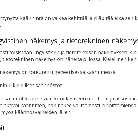
tynyttä käännintä on vaikea kehittää ja ylläpitää eikä sen 
.
gvistinen näkemys ja tietotekninen näkemys s
sti toisistaan lingvistisen ja tietoteknisen näkemyksen. Kiel
tä; tietotekninen näkemys on häneltä piilossa. Kielellinen kehi
n näkemys on toteutettu geneerisessä kääntimessä.
n + kielelliset säännöstöt
tamat säännöt käännetään konekieliseen muotoon ja assosioi
ä aktivoi kääntimen, hän näkee välittömästi kirjoittamiensa
 myös käännösvaiheiden jäljen.
it