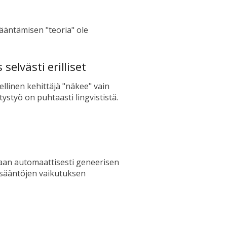
kääntämisen "teoria" ole
elvästi erilliset
ellinen kehittäjä "näkee" vain
tystyö on puhtaasti lingvististä.
daan automaattisesti geneerisen
 sääntöjen vaikutuksen