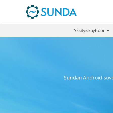
Yksityiskäyttöön
Sundan Android-sovell