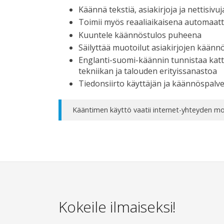
Käännä tekstiä, asiakirjoja ja nettisivu
Toimii myös reaaliaikaisena automaatt
Kuuntele käännöstulos puheena
Säilyttää muotoilut asiakirjojen käänn
Englanti-suomi-käännin tunnistaa katta
tekniikan ja talouden erityissanastoa
Tiedonsiirto käyttäjän ja käännöspalve
Kääntimen käyttö vaatii internet-yhteyden mobi
Kokeile ilmaiseksi!