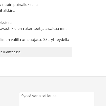
ja napin painalluksella
itulkkina
öksissä
vasti kielen rakenteet ja sisältää mm.
limen välillä on suojattu SSL-yhteydellä
ililaitteessa.