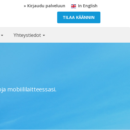
» Kirjaudu palveluun
In English
TILAA KÄÄNNIN
ä
Yhteystiedot
a mobiililaitteessasi.