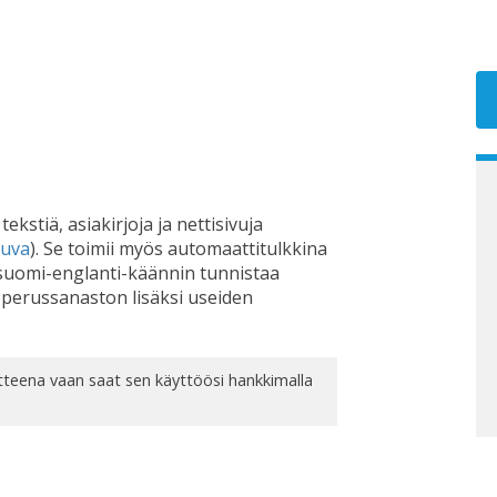
kstiä, asiakirjoja ja nettisivuja
kuva
). Se toimii myös automaattitulkkina
-suomi-englanti-käännin tunnistaa
n perussanaston lisäksi useiden
tteena vaan saat sen käyttöösi hankkimalla