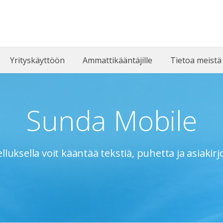
Yrityskäyttöön
Ammattikääntäjille
Tietoa meist
Sunda Mobile
uksella voit kääntää tekstiä, puhetta ja asiakirjoj