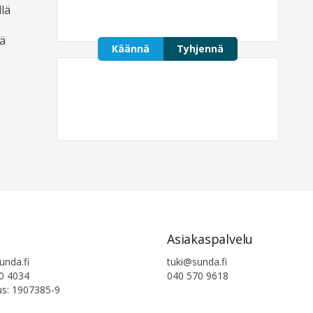
lä
jä
Käännä
Tyhjennä
Asiakaspalvelu
tuki@sunda.fi
unda.fi
040 570 9618
0 4034
us: 1907385-9