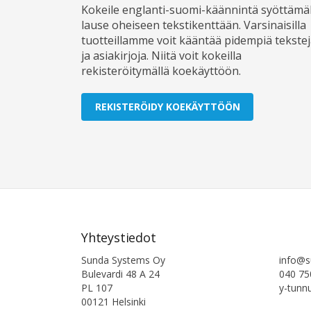
Kokeile englanti-suomi-käännintä syöttämäl
lause oheiseen tekstikenttään. Varsinaisilla
tuotteillamme voit kääntää pidempiä tekste
ja asiakirjoja. Niitä voit kokeilla
rekisteröitymällä koekäyttöön.
REKISTERÖIDY KOEKÄYTTÖÖN
Yhteystiedot
Sunda Systems Oy
info@s
Bulevardi 48 A 24
040 75
PL 107
y-tunn
00121 Helsinki